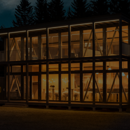
QUADRIN unser Liebling
QUADRIN steht für modulares Bauen mit
grösstmöglicher Flexibilität und kurzen
Realisierungszeiten.
Dabei steht die Qualität immer im Fokus – bei der
Planung, dem Handwerk und den verwendeten
Ressourcen.Traditionelle Materialien treffen auf
modernste Fertigungsprozesse.
QUADRIN ein Produkt der UFFER Gruppe.