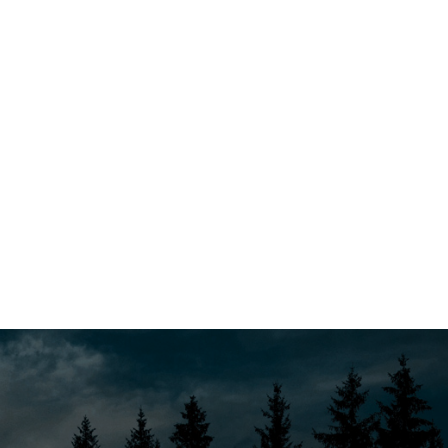
Wir kennen natürliche Rohstoffe und erneuerbare
Energiequellen nicht nur aus dem Schulbuch. Wir
leben naturnah und lieben unsere Wälder. Sie
ziehen uns immer wieder in ihren Bann. Holz ist ein
traditionelles Baumaterial, das zur Zeit eine echte
Renaissace erlebt. Wir bearbeiten das alte
Material mit neusten Techniken – das ist die Basis
für unsere Innovationen.
QUADRIN