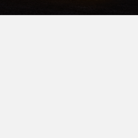
AKTUELL
Was gibt es Neues
Aktuelles der UFFER Holz AG.
ALLE NEWS
28
.
September
2025
InnHub La Punt