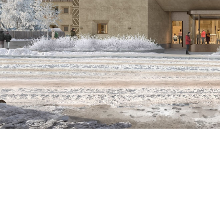
AKTUELL
28
.
Sept