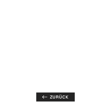
werden. Durch die einfache Materialisierung und die s
e Raumakustik wurden die Anforderungen in jeder
rfüllt.
ZURÜCK