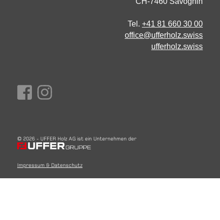
CH-7460 Savognin
Tel.
+41 81 660 30 00
office@ufferholz.swiss
ufferholz.swiss
© 2026 - UFFER Holz AG ist ein Unternehmen der
Diese Seite verwendet Cookies. Erfahren Sie in unserer
Impressum & Datenschutz
Datenschutzerklärung
mehr darüber, wie wir Cookies einsetzen
und wie Sie Ihre Einstellungen ändern können.
Akzeptieren