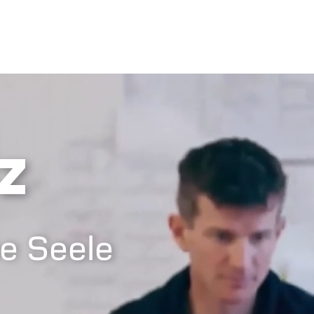
z
e Seele