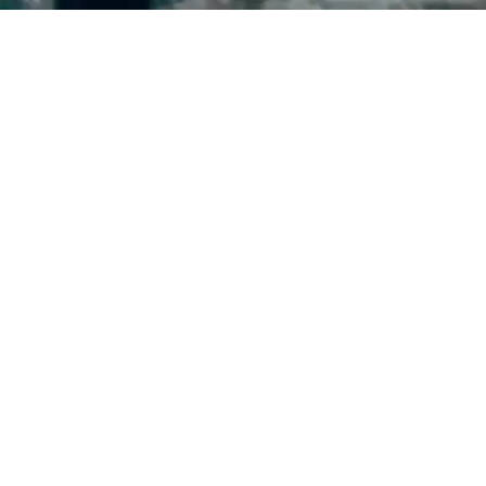
 das Holz
hat einen Charakter. Es
echt. Es reagiert aufs