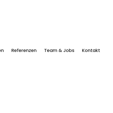
sondern auch ein Symbol dafür, dass wir
Dimensionen denken. Räumlich aber auch 
denken an die Zukunft.
en
Referenzen
Team & Jobs
Kontakt