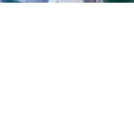
chaut
bst die Halle in der
arbeitet wird, ist
sstenteils aus Holz
ben das Holz, weil es uns ähnlich ist. Holz 
egsam sein oder spröde, knorrig oder aufr