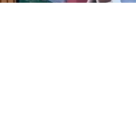
s
Sel
ver
grö
Wir lie
kann bi